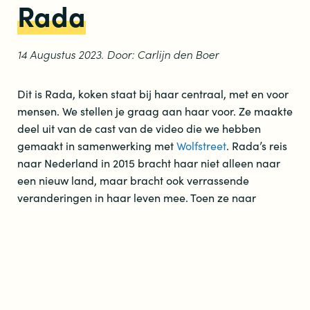
Rada
14 Augustus 2023. Door: Carlijn den Boer
Dit is Rada, koken staat bij haar centraal, met en voor
mensen. We stellen je graag aan haar voor. Ze maakte
deel uit van de cast van de video die we hebben
gemaakt in samenwerking met
Wolfstreet
. Rada’s reis
naar Nederland in 2015 bracht haar niet alleen naar
een nieuw land, maar bracht ook verrassende
veranderingen in haar leven mee. Toen ze naar
Nederland kwam, was ze vastbesloten om zich in de
Nederlandse cultuur thuis te voelen en actief mee te
doen in haar nieuwe woonplaats. Haar missie?
Volledig opgaan in de Nederlandse taal en cultuur, en
verbinding maken met de mensen om haar heen.