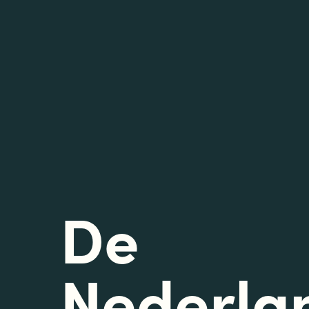
De
Nederla