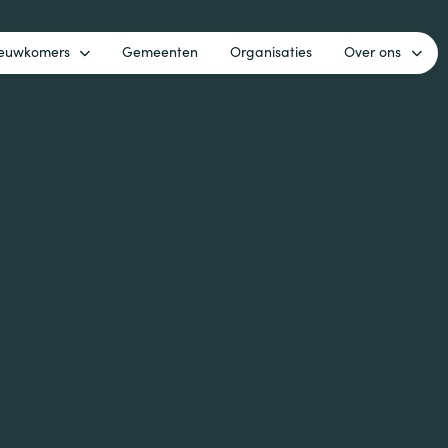
euwkomers
Gemeenten
Organisaties
Over ons